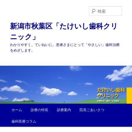
メ
サ
イ
ブ
検
ン
コ
索
コ
ン
新潟市秋葉区「たけいし歯科クリ
ン
テ
ニック」
テ
ン
ン
ツ
わかりやすく、ていねいに。患者さまにとって「やさしい」歯科治療
ツ
へ
をめざします。
へ
移
移
動
動
メ
ホーム
診療の特長
診療案内
院長ごあいさつ
イ
ン
歯科医療コラム
メ
ニ