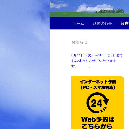
メ
ホーム
診療の特長
診療
イ
ン
メ
お知らせ
ニ
ュ
8月11日（火）～16日（日）まで
ー
お盆休みとさせていただきま
す。 ,