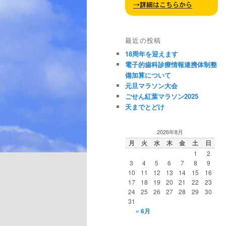
最近の投稿
18周年を迎えます
電子的歯科診療情報連携体制整
備加算について
元旦マラソン大会
ごせん紅葉マラソン2025
天までとどけ
2026年8月
月
火
水
木
金
土
日
1
2
3
4
5
6
7
8
9
10
11
12
13
14
15
16
17
18
19
20
21
22
23
24
25
26
27
28
29
30
31
« 6月