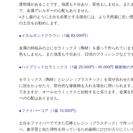
透明感があることです。強度も十分あり、変色もしません。また
で、金属アレルギーの心配もありません。
※さし歯のように土台を必要とする場合には、より天然歯に近い
の土台をお勧めします。
●メタルボンドクラウン（1歯 83,000円）
金属の枠組みの上にセラミックス（陶材）を盛って作られていま
色もしません。また強度も十分あり、日頃のブラッシングなどで
●ハイブリッドセラミックス（1歯 25,000円～45,000円 修復
セラミックス（陶材）とレジン（プラスチック）を混ぜ合わせた
に冠をかぶせたり、部分的な修復物を入れる場合に用いられます
できますが、オールセラミックスと比較すると劣ります。金属を
ーの心配はありません。
●ファイバーコア（1歯 10,000円）
土台をファイバーでできた芯棒とレジン（プラスチック）で作っ
べ、象牙質と似た弾性を持っているため歯根にひびが入りにくい