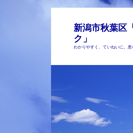
メ
イ
ン
新潟市秋葉区
コ
ク」
ン
テ
わかりやすく、ていねいに。患
ン
ツ
へ
移
動