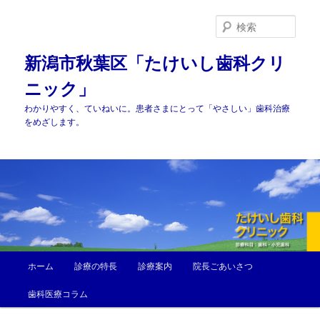
メ
サ
イ
ブ
検
ン
コ
索
コ
ン
新潟市秋葉区「たけいし歯科クリ
ン
テ
ニック」
テ
ン
ン
ツ
わかりやすく、ていねいに。患者さまにとって「やさしい」歯科治療
ツ
へ
をめざします。
へ
移
移
動
動
メ
ホーム
診療の特長
診療案内
院長ごあいさつ
イ
ン
歯科医療コラム
メ
ニ