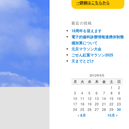
最近の投稿
18周年を迎えます
電子的歯科診療情報連携体制整
備加算について
元旦マラソン大会
ごせん紅葉マラソン2025
天までとどけ
2012年9月
月
火
水
木
金
土
日
1
2
3
4
5
6
7
8
9
10
11
12
13
14
15
16
17
18
19
20
21
22
23
24
25
26
27
28
29
30
« 8月
10月 »