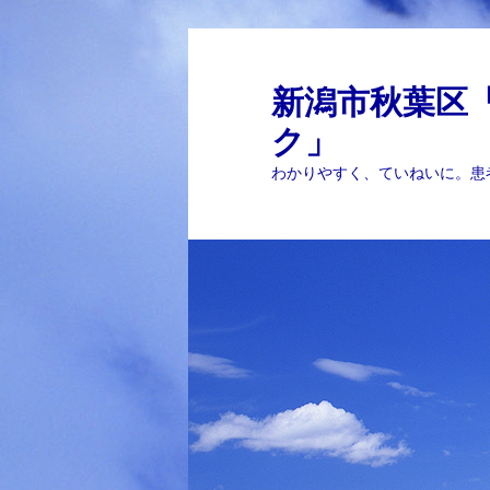
メ
サ
イ
ブ
ン
コ
新潟市秋葉区
コ
ン
ク」
ン
テ
テ
ン
わかりやすく、ていねいに。患
ン
ツ
ツ
へ
へ
移
移
動
動