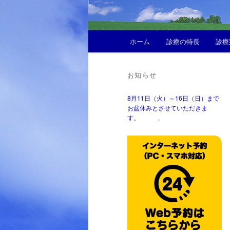
メ
ホーム
診療の特長
診療
イ
ン
メ
お知らせ
ニ
ュ
8月11日（火）～16日（日）まで
ー
お盆休みとさせていただきま
す。 ,