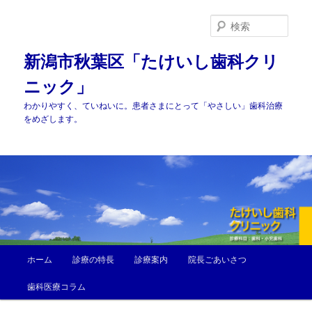
メ
サ
イ
ブ
検
ン
コ
索
コ
ン
新潟市秋葉区「たけいし歯科クリ
ン
テ
ニック」
テ
ン
ン
ツ
わかりやすく、ていねいに。患者さまにとって「やさしい」歯科治療
ツ
へ
をめざします。
へ
移
移
動
動
メ
ホーム
診療の特長
診療案内
院長ごあいさつ
イ
ン
歯科医療コラム
メ
ニ