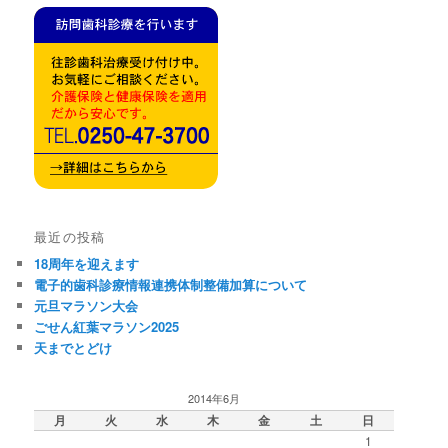
最近の投稿
18周年を迎えます
電子的歯科診療情報連携体制整備加算について
元旦マラソン大会
ごせん紅葉マラソン2025
天までとどけ
2014年6月
月
火
水
木
金
土
日
1