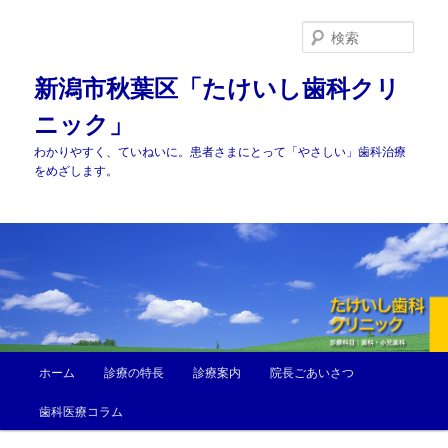
メ
サ
イ
ブ
検
ン
コ
索
コ
ン
新潟市秋葉区「たけいし歯科クリ
ン
テ
ニック」
テ
ン
ン
ツ
わかりやすく、ていねいに。患者さまにとって「やさしい」歯科治療
ツ
へ
をめざします。
へ
移
移
動
動
メ
ホーム
診療の特長
診療案内
院長ごあいさつ
イ
ン
歯科医療コラム
メ
ニ