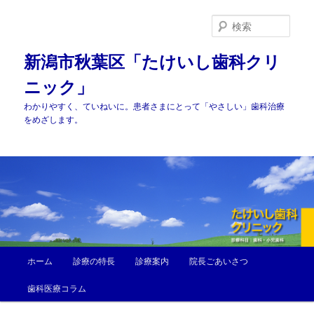
メ
サ
イ
ブ
検
ン
コ
索
コ
ン
新潟市秋葉区「たけいし歯科クリ
ン
テ
ニック」
テ
ン
ン
ツ
わかりやすく、ていねいに。患者さまにとって「やさしい」歯科治療
ツ
へ
をめざします。
へ
移
移
動
動
メ
ホーム
診療の特長
診療案内
院長ごあいさつ
イ
ン
歯科医療コラム
メ
ニ